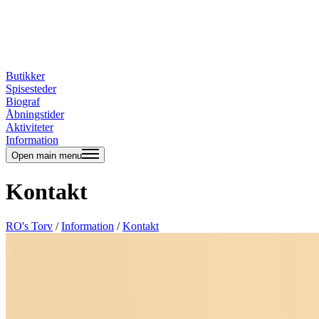
Butikker
Spisesteder
Biograf
Åbningstider
Aktiviteter
Information
Open main menu
Kontakt
RO's Torv
/
Information
/
Kontakt