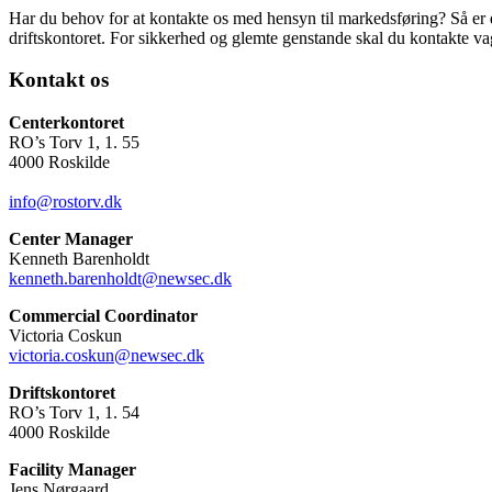
Har du behov for at kontakte os med hensyn til markedsføring? Så er d
driftskontoret. For sikkerhed og glemte genstande skal du kontakte v
Kontakt os
Centerkontoret
RO’s Torv 1, 1. 55
4000 Roskilde
info@rostorv.dk
Center Manager
Kenneth Barenholdt
kenneth.barenholdt@newsec.dk
Commercial Coordinator
Victoria Coskun
victoria.coskun@newsec.dk
Driftskontoret
RO’s Torv 1, 1. 54
4000 Roskilde
Facility Manager
Jens Nørgaard