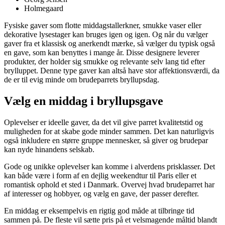
Holmegaard
Fysiske gaver som flotte middagstallerkner, smukke vaser eller
dekorative lysestager kan bruges igen og igen. Og når du vælger
gaver fra et klassisk og anerkendt mærke, så vælger du typisk også
en gave, som kan benyttes i mange år. Disse designere leverer
produkter, der holder sig smukke og relevante selv lang tid efter
brylluppet. Denne type gaver kan altså have stor affektionsværdi, da
de er til evig minde om brudeparrets bryllupsdag.
Vælg en middag i bryllupsgave
Oplevelser er ideelle gaver, da det vil give parret kvalitetstid og
muligheden for at skabe gode minder sammen. Det kan naturligvis
også inkludere en større gruppe mennesker, så giver og brudepar
kan nyde hinandens selskab.
Gode og unikke oplevelser kan komme i alverdens prisklasser. Det
kan både være i form af en dejlig weekendtur til Paris eller et
romantisk ophold et sted i Danmark. Overvej hvad brudeparret har
af interesser og hobbyer, og vælg en gave, der passer derefter.
En middag er eksempelvis en rigtig god måde at tilbringe tid
sammen på. De fleste vil sætte pris på et velsmagende måltid blandt