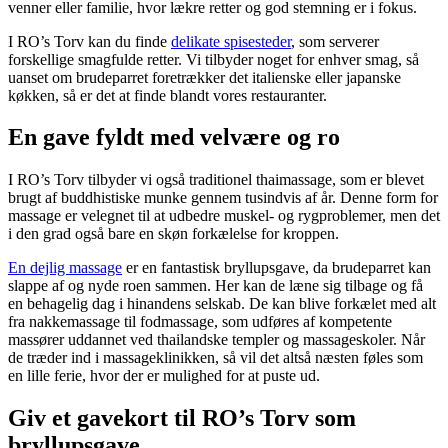
venner eller familie, hvor lækre retter og god stemning er i fokus.
I RO’s Torv kan du finde
delikate spisesteder
, som serverer
forskellige smagfulde retter. Vi tilbyder noget for enhver smag, så
uanset om brudeparret foretrækker det italienske eller japanske
køkken, så er det at finde blandt vores restauranter.
En gave fyldt med velvære og ro
I RO’s Torv tilbyder vi også traditionel thaimassage, som er blevet
brugt af buddhistiske munke gennem tusindvis af år. Denne form for
massage er velegnet til at udbedre muskel- og rygproblemer, men det
i den grad også bare en skøn forkælelse for kroppen.
En dejlig massage
er en fantastisk bryllupsgave, da brudeparret kan
slappe af og nyde roen sammen. Her kan de læne sig tilbage og få
en behagelig dag i hinandens selskab. De kan blive forkælet med alt
fra nakkemassage til fodmassage, som udføres af kompetente
massører uddannet ved thailandske templer og massageskoler. Når
de træder ind i massageklinikken, så vil det altså næsten føles som
en lille ferie, hvor der er mulighed for at puste ud.
Giv et gavekort til RO’s Torv som
bryllupsgave