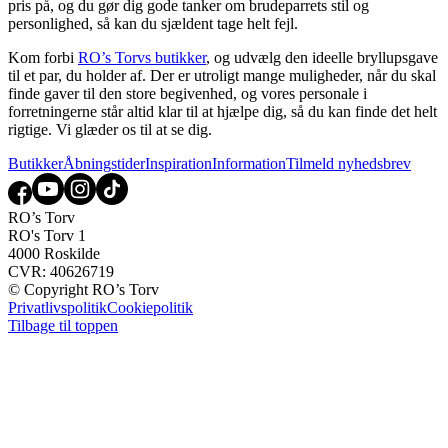
pris på, og du gør dig gode tanker om brudeparrets stil og
personlighed, så kan du sjældent tage helt fejl.
Kom forbi
RO’s Torvs butikker
, og udvælg den ideelle bryllupsgave
til et par, du holder af. Der er utroligt mange muligheder, når du skal
finde gaver til den store begivenhed, og vores personale i
forretningerne står altid klar til at hjælpe dig, så du kan finde det helt
rigtige. Vi glæder os til at se dig.
Butikker
Åbningstider
Inspiration
Information
Tilmeld nyhedsbrev
RO’s Torv
RO's Torv 1
4000 Roskilde
CVR: 40626719
© Copyright RO’s Torv
Privatlivspolitik
Cookiepolitik
Tilbage til toppen