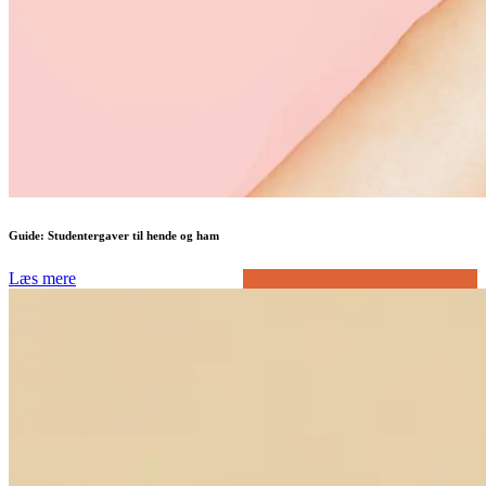
Guide: Studentergaver til hende og ham
Læs mere