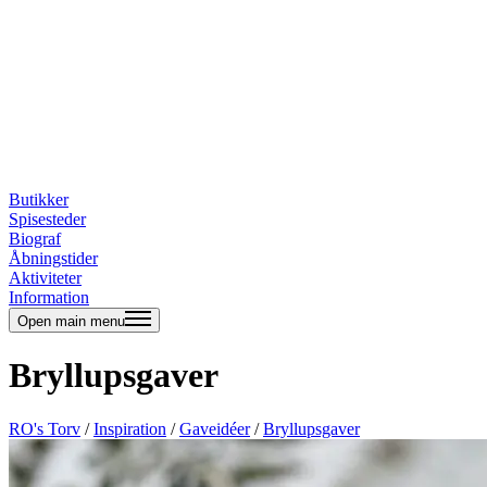
Butikker
Spisesteder
Biograf
Åbningstider
Aktiviteter
Information
Open main menu
Bryllupsgaver
RO's Torv
/
Inspiration
/
Gaveidéer
/
Bryllupsgaver