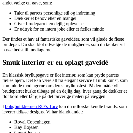
andet vælge en gave, som:
Taler til parrets personlige stil og indretning
Dækker et behov eller en mangel
Giver brudeparret en dejlig oplevelse
Er udtryk for en intern joke eller et fælles minde
Der findes et hav af fantastiske gaveidéer, som vil glæde de fleste
brudepar. Du skal blot udvælge de muligheder, som du tænker vil
passe bedst til modtagerne.
Smuk interiør er en oplagt gaveidé
En klassisk bryllupsgave er flot interiør, som kan pryde parrets
fælles hjem. Det kan være alt fra elegant service til unik kunst, som
kan minde modtagerne om deres bryllupsfest. På den måde vil
brudeparret huske tilbage på en dejlig dag, hver gang de dækker et
flot bord eller får øje på det farverige maleri på væggen.
I
boligbutikkerne i RO’s Torv
kan du udforske kendte brands, som
leverer tidløse designs. Vi har blandt andet:
Royal Copenhagen
Kay Bojesen
Georg Jensen