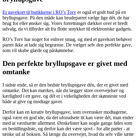
Et gavekort til butikkerne i RO’s Torv
er også et godt bud på en
bryllupsgave. På den måde kan brudeparret vælge lige dét, de har
brug for eller ønsker sig. Vores forretninger dækker over et bredt
udvalg, da vi tilbyder alt fra flotte smykker til elektroniske gadgets.
RO’s Torv har noget for enhver smag, og med et gavekort behøver
parret ikke at lade sig begrænse. De vælger selv den perfekte gave,
som vil skabe glæde og påskønnelse.
Den perfekte bryllupsgave er givet med
omtanke
I sidste ende, så er den bedste bryllupsgave dén, der er givet med
omtanke. Det kan mærkes, når du lægger store overvejelser og
kærlighed i en gave, og dét er i virkeligheden det skønneste ved
både at give og modtage gaver.
Derfor kan en kreativ bryllupsgave, som overrasker modtagerne,
også være en god ide, da det uforudsete tit kan være dét, man ender
med at værdsætte allermest. Ønskelister kan nogle gange føles som
en bestillingsliste, og derfor kan det være sjovt - for alle parter - at
tænke ud af boksen. Så længe du overvejer, hvad du selv ville sætte