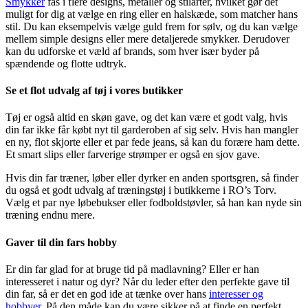
Smykker
fås i flere designs, metaller og stilarter, hvilket gør det
muligt for dig at vælge en ring eller en halskæde, som matcher hans
stil. Du kan eksempelvis vælge guld frem for sølv, og du kan vælge
mellem simple designs eller mere detaljerede smykker. Derudover
kan du udforske et væld af brands, som hver især byder på
spændende og flotte udtryk.
Se et flot udvalg af tøj i vores butikker
Tøj er også altid en skøn gave, og det kan være et godt valg, hvis
din far ikke får købt nyt til garderoben af sig selv. Hvis han mangler
en ny, flot skjorte eller et par fede jeans, så kan du forære ham dette.
Et smart slips eller farverige strømper er også en sjov gave.
Hvis din far træner, løber eller dyrker en anden sportsgren, så finder
du også et godt udvalg af træningstøj i butikkerne i RO’s Torv.
Vælg et par nye løbebukser eller fodboldstøvler, så han kan nyde sin
træning endnu mere.
Gaver til din fars hobby
Er din far glad for at bruge tid på madlavning? Eller er han
interesseret i natur og dyr? Når du leder efter den perfekte gave til
din far, så er det en god ide at tænke over hans
interesser og
hobbyer
. På den måde kan du være sikker på at finde en perfekt