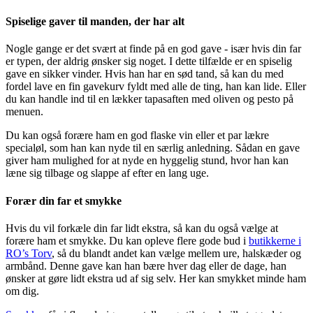
Spiselige gaver til manden, der har alt
Nogle gange er det svært at finde på en god gave - især hvis din far
er typen, der aldrig ønsker sig noget. I dette tilfælde er en spiselig
gave en sikker vinder. Hvis han har en sød tand, så kan du med
fordel lave en fin gavekurv fyldt med alle de ting, han kan lide. Eller
du kan handle ind til en lækker tapasaften med oliven og pesto på
menuen.
Du kan også forære ham en god flaske vin eller et par lækre
specialøl, som han kan nyde til en særlig anledning. Sådan en gave
giver ham mulighed for at nyde en hyggelig stund, hvor han kan
læne sig tilbage og slappe af efter en lang uge.
Forær din far et smykke
Hvis du vil forkæle din far lidt ekstra, så kan du også vælge at
forære ham et smykke. Du kan opleve flere gode bud i
butikkerne i
RO’s Torv
, så du blandt andet kan vælge mellem ure, halskæder og
armbånd. Denne gave kan han bære hver dag eller de dage, han
ønsker at gøre lidt ekstra ud af sig selv. Her kan smykket minde ham
om dig.