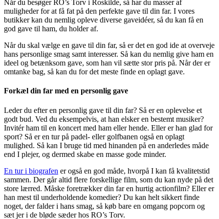
Når du besøger RO’s Torv i Roskilde, så har du masser af
muligheder for at få fat på den perfekte gave til din far. I vores
butikker kan du nemlig opleve diverse gaveidéer, så du kan få en
god gave til ham, du holder af.
Når du skal vælge en gave til din far, så er det en god ide at overveje
hans personlige smag samt interesser. Så kan du nemlig give ham en
ideel og betænksom gave, som han vil sætte stor pris på. Når der er
omtanke bag, så kan du for det meste finde en oplagt gave.
Forkæl din far med en personlig gave
Leder du efter en personlig gave til din far? Så er en oplevelse et
godt bud. Ved du eksempelvis, at han elsker en bestemt musiker?
Invitér ham til en koncert med ham eller hende. Eller er han glad for
sport? Så er en tur på padel- eller golfbanen også en oplagt
mulighed. Så kan I bruge tid med hinanden på en anderledes måde
end I plejer, og dermed skabe en masse gode minder.
En tur i biografen
er også en god måde, hvorpå I kan få kvalitetstid
sammen. Der går altid flere forskellige film, som du kan nyde på det
store lærred. Måske foretrækker din far en hurtig actionfilm? Eller er
han mest til underholdende komedier? Du kan helt sikkert finde
noget, der falder i hans smag, så køb bare en omgang popcorn og
sæt jer i de bløde sæder hos RO’s Torv.