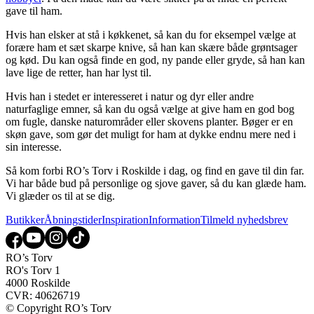
gave til ham.
Hvis han elsker at stå i køkkenet, så kan du for eksempel vælge at
forære ham et sæt skarpe knive, så han kan skære både grøntsager
og kød. Du kan også finde en god, ny pande eller gryde, så han kan
lave lige de retter, han har lyst til.
Hvis han i stedet er interesseret i natur og dyr eller andre
naturfaglige emner, så kan du også vælge at give ham en god bog
om fugle, danske naturområder eller skovens planter. Bøger er en
skøn gave, som gør det muligt for ham at dykke endnu mere ned i
sin interesse.
Så kom forbi RO’s Torv i Roskilde i dag, og find en gave til din far.
Vi har både bud på personlige og sjove gaver, så du kan glæde ham.
Vi glæder os til at se dig.
Butikker
Åbningstider
Inspiration
Information
Tilmeld nyhedsbrev
RO’s Torv
RO's Torv 1
4000 Roskilde
CVR: 40626719
© Copyright RO’s Torv