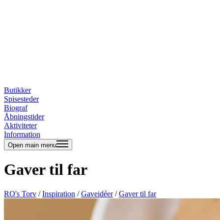
Butikker
Spisesteder
Biograf
Åbningstider
Aktiviteter
Information
Open main menu
Gaver til far
RO's Torv
/
Inspiration
/
Gaveidéer
/
Gaver til far