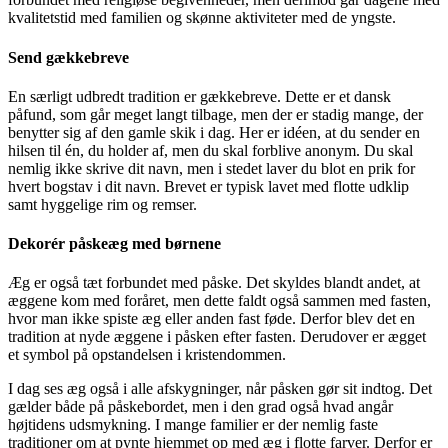
kvalitetstid med familien og skønne aktiviteter med de yngste.
Send gækkebreve
En særligt udbredt tradition er gækkebreve. Dette er et dansk
påfund, som går meget langt tilbage, men der er stadig mange, der
benytter sig af den gamle skik i dag. Her er idéen, at du sender en
hilsen til én, du holder af, men du skal forblive anonym. Du skal
nemlig ikke skrive dit navn, men i stedet laver du blot en prik for
hvert bogstav i dit navn. Brevet er typisk lavet med flotte udklip
samt hyggelige rim og remser.
Dekorér påskeæg med børnene
Æg er også tæt forbundet med påske. Det skyldes blandt andet, at
æggene kom med foråret, men dette faldt også sammen med fasten,
hvor man ikke spiste æg eller anden fast føde. Derfor blev det en
tradition at nyde æggene i påsken efter fasten. Derudover er ægget
et symbol på opstandelsen i kristendommen.
I dag ses æg også i alle afskygninger, når påsken gør sit indtog. Det
gælder både på påskebordet, men i den grad også hvad angår
højtidens udsmykning. I mange familier er der nemlig faste
traditioner om at pynte hjemmet op med æg i flotte farver. Derfor er