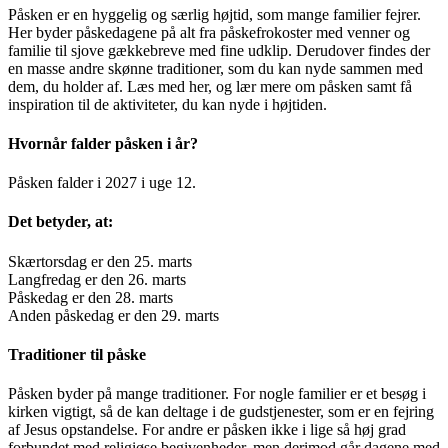
Påsken er en hyggelig og særlig højtid, som mange familier fejrer.
Her byder påskedagene på alt fra påskefrokoster med venner og
familie til sjove gækkebreve med fine udklip. Derudover findes der
en masse andre skønne traditioner, som du kan nyde sammen med
dem, du holder af. Læs med her, og lær mere om påsken samt få
inspiration til de aktiviteter, du kan nyde i højtiden.
Hvornår falder påsken i år?
Påsken falder i 2027 i uge 12.
Det betyder, at:
Skærtorsdag er den 25. marts
Langfredag er den 26. marts
Påskedag er den 28. marts
Anden påskedag er den 29. marts
Traditioner til påske
Påsken byder på mange traditioner. For nogle familier er et besøg i
kirken vigtigt, så de kan deltage i de gudstjenester, som er en fejring
af Jesus opstandelse. For andre er påsken ikke i lige så høj grad
forbundet med religiøse begivenheder, men derimod går dagene med