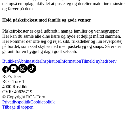
det også en oplagt aktivitet at puste æg og derefter male fine mønstre
og farver på dem.
Hold påskefrokost med familie og gode venner
Påskefrokoster er også udbredt i mange familier og vennegrupper.
Her kan du samle alle dine kære og nyde et dejligt måltid sammen.
Her kommer der ofte æg og rejer, sild, frikadeller og lun leverpostej
på bordet, som skal skylles ned med påskebryg og snaps. Så er der
garanti for en hyggelig dag i godt selskab.
Butikker
Åbningstider
Inspiration
Information
Tilmeld nyhedsbrev
RO’s Torv
RO's Torv 1
4000 Roskilde
CVR: 40626719
© Copyright RO’s Torv
Privatlivspolitik
Cookiepolitik
Tilbage til toppen