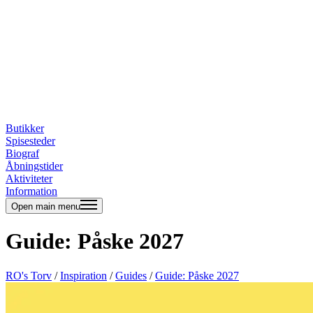
Butikker
Spisesteder
Biograf
Åbningstider
Aktiviteter
Information
Open main menu
Guide: Påske 2027
RO's Torv
/
Inspiration
/
Guides
/
Guide: Påske 2027