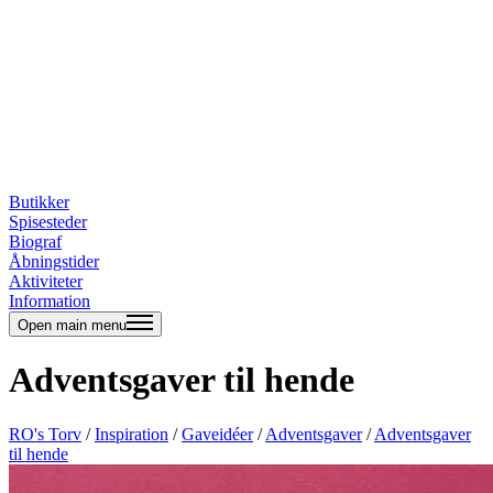
Butikker
Spisesteder
Biograf
Åbningstider
Aktiviteter
Information
Open main menu
Adventsgaver til hende
RO's Torv
/
Inspiration
/
Gaveidéer
/
Adventsgaver
/
Adventsgaver
til hende