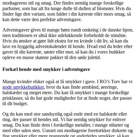
modtagerens stil og smag. Der findes nemlig mange forskellige
parfumer, som har alt fra tunge dufte til duften af blomster. Hvis du
finder lige den variant, som falder i din kæreste eller mors smag, så
kan dette være den perfekte adventsgave.
Adventsgaver gives til mange børn rundt omkring i de danske hjem,
men traditionen er altså ikke udelukkende forbeholdt de mindste.
Hvis du ønsker at gøre lidt ekstra for en kvinde i dit liv, så kan du
lave en hyggelig adventskalender til hende. Hvad end du leder efter
gaver til din kæreste, søster eller mor, så kan du i vores butikker
opleve en masse skønne pakker til den søde juletid.
Forkæl hende med smykker i adventsgave
Mange kvinder elsker også at få smykker i gave. I RO’s Torv har vi
gode smykkebutikker
, hvor du kan finde armbånd, øreringe,
halskæder og meget mere. Du kan få smykker i mange forskellige
prisklasser, så du har gode muligheder for at finde noget, der passer
til dit budget.
Og du kan med stor sandsynlig også ende med en halskæde eller
ring, der passer til hendes stil. Vi har nemlig smykker for enhver
smag. Du kan finde dem i forskellige metaller, i mange stilarter og
med eller uden sten. Uanset om modtagerne foretrækker diskrete og
fine smykker eller mere prangende og anderledes smykker, så kan