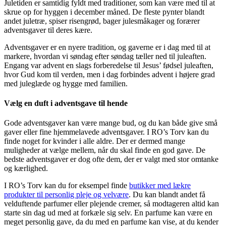
Juletiden er samtidig fyldt med traditioner, som kan være med til at
skrue op for hyggen i december måned. De fleste pynter blandt
andet juletræ, spiser risengrød, bager julesmåkager og forærer
adventsgaver til deres kære.
Adventsgaver er en nyere tradition, og gaverne er i dag med til at
markere, hvordan vi søndag efter søndag tæller ned til juleaften.
Engang var advent en slags forberedelse til Jesus’ fødsel juleaften,
hvor Gud kom til verden, men i dag forbindes advent i højere grad
med juleglæde og hygge med familien.
Vælg en duft i adventsgave til hende
Gode adventsgaver kan være mange bud, og du kan både give små
gaver eller fine hjemmelavede adventsgaver. I RO’s Torv kan du
finde noget for kvinder i alle aldre. Der er dermed mange
muligheder at vælge mellem, når du skal finde en god gave. De
bedste adventsgaver er dog ofte dem, der er valgt med stor omtanke
og kærlighed.
I RO’s Torv kan du for eksempel finde
butikker med lækre
produkter til personlig pleje og velvære
. Du kan blandt andet få
velduftende parfumer eller plejende cremer, så modtageren altid kan
starte sin dag ud med at forkæle sig selv. En parfume kan være en
meget personlig gave, da du med en parfume kan vise, at du kender