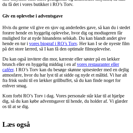
du få det i vores butikker i RO’s Torv.
Giv en oplevelse i adventsgave
Hvis du gerne vil give en sjov og anderledes gave, så kan du i stedet
forære hende en hyggelig oplevelse, hvor dig og modtageren får
mulighed for at nyde hinandens selskab. Du kan blandt andet give
hende en tur i
vores biograf i RO’s Torv
. Her kan I se de nyeste film
på det store lærred, så I kan få den optimale filmoplevelse.
Du kan også invitere din mor, kæreste eller søster på en lækker
brunch eller en hyggelig middag i en af
vores restauranter eller
caféer
. I RO’s Torv kan du besøge skønne spisesteder med en dejlig
atmosfære, hvor du har lyst til at sidde og nyde et måltid. Vi har alt
fra frisk sushi til en lækker grillbuffet, så du kan finde noget for
enhver smag.
Kom forbi RO’s Torv i dag. Vores personale står klar til at hjælpe
dig, så du kan købe adventsgaver til hende, du holder af. Vi glæder
os til at se dig.
Læs også