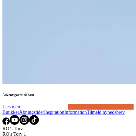
Adventsgaver til ham
Læs mere
Butikker
Åbningstider
Inspiration
Information
Tilmeld nyhedsbrev
RO’s Torv
RO's Torv 1