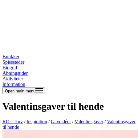
Butikker
Spisesteder
Biograf
Åbningstider
Aktiviteter
Information
Open main menu
Valentinsgaver til hende
RO's Torv
/
Inspiration
/
Gaveidéer
/
Valentinsgaver
/
Valentinsgaver
til hende