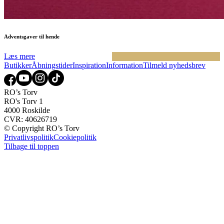
Adventsgaver til hende
Læs mere
Butikker
Åbningstider
Inspiration
Information
Tilmeld nyhedsbrev
RO’s Torv
RO's Torv 1
4000 Roskilde
CVR: 40626719
© Copyright RO’s Torv
Privatlivspolitik
Cookiepolitik
Tilbage til toppen