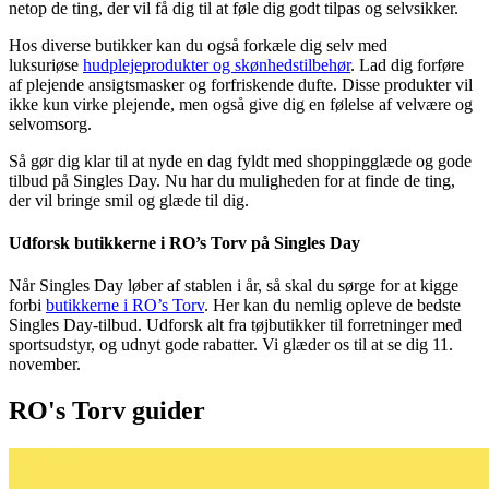
netop de ting, der vil få dig til at føle dig godt tilpas og selvsikker.
Hos diverse butikker kan du også forkæle dig selv med
luksuriøse
hudplejeprodukter og skønhedstilbehør
. Lad dig forføre
af plejende ansigtsmasker og forfriskende dufte. Disse produkter vil
ikke kun virke plejende, men også give dig en følelse af velvære og
selvomsorg.
Så gør dig klar til at nyde en dag fyldt med shoppingglæde og gode
tilbud på Singles Day. Nu har du muligheden for at finde de ting,
der vil bringe smil og glæde til dig.
Udforsk butikkerne i RO’s Torv på Singles Day
Når Singles Day løber af stablen i år, så skal du sørge for at kigge
forbi
butikkerne i RO’s Torv
. Her kan du nemlig opleve de bedste
Singles Day-tilbud. Udforsk alt fra tøjbutikker til forretninger med
sportsudstyr, og udnyt gode rabatter. Vi glæder os til at se dig 11.
november.
RO's Torv guider