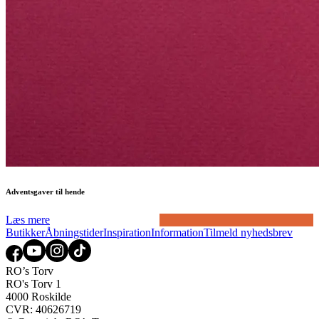
Adventsgaver til hende
Læs mere
Butikker
Åbningstider
Inspiration
Information
Tilmeld nyhedsbrev
RO’s Torv
RO's Torv 1
4000 Roskilde
CVR: 40626719