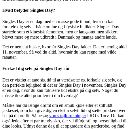
Hvad betyder Singles Day?
Singles Day er en dag med en masse gode tilbud, hvor du kan
forkæle dig selv – både online og i fysiske butikker. Singles Day
startede som et kinesisk fænomen, men er langsomt men sikkert
blevet mere og mere udbredt i Danmark og mange andre lande.
Det er nemt at huske, hvornår Singles Day falder. Det er nemlig altid
11. november. Så ved du altid, hvornår du kan regne med vilde
rabatter.
Forkæl dig selv på Singles Day i år
Det er vigtigt at tage sig tid til at værdsætte og forkæle sig selv, og
den perfekte lejlighed til det er Singles Day i november. Singles Day
er en dag, hvor du kan fokusere lidt ekstra på dig selv. Noget du
måske ikke altid prioriterer i din hverdag?
Måske har du længe drømt om en smuk kjole eller et stilfuldt
jakkesæt, som kan give dig en ekstra selvtillid og sætte prikken over
i'et på dit outfit. Så besøg
vores tøjforretninger
i RO’s Torv. Du kan
også lede efter et par trendy sko, der vil tilføje stil og personlighed til
dine looks. Udnyt denne dag til at opgradere din garderobe, og find