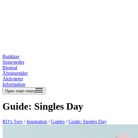
Butikker
Spisesteder
Biograf
Åbningstider
Aktiviteter
Information
Open main menu
Guide: Singles Day
RO's Torv
/
Inspiration
/
Guides
/
Guide: Singles Day